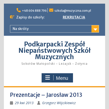
Skip
to
+48 604 888 796
szkola@muzyczna.com.pl
content
Zapisy do szkoły:
REKRUTACJA
Na skróty
Podkarpacki Zespół
Niepaństwowych Szkół
Muzycznych
Sokołów Małopolski – Leżajsk – Żołynia
Menu
Prezentacje – Jarosław 2013
29 kwi 2013
Grzegorz Wójcikiewicz