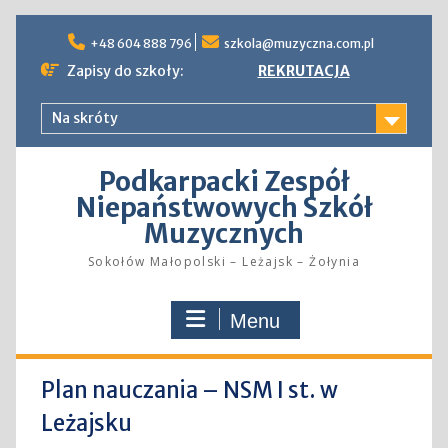
Skip
to
+48 604 888 796
szkola@muzyczna.com.pl
content
Zapisy do szkoły:
REKRUTACJA
Na skróty
Podkarpacki Zespół
Niepaństwowych Szkół
Muzycznych
Sokołów Małopolski – Leżajsk – Żołynia
Menu
Plan nauczania – NSM I st. w
Leżajsku