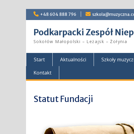
Skip
+48 604 888 796
szkola@muzyczna.c
to
content
Podkarpacki Zespół Ni
Sokołów Małopolski – Leżajsk – Żołynia
Start
Aktualności
Szkoły muzyc
Kontakt
Statut Fundacji