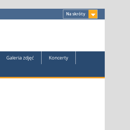
Na skróty
Galeria zdjęć
Koncerty