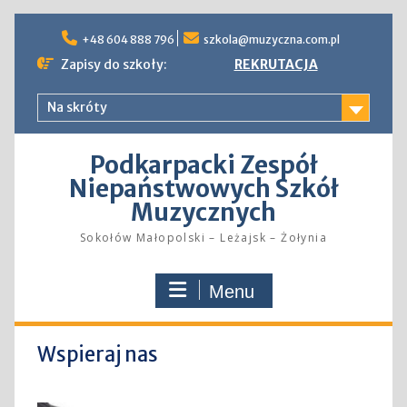
Skip
to
+48 604 888 796
szkola@muzyczna.com.pl
content
Zapisy do szkoły:
REKRUTACJA
Na skróty
Podkarpacki Zespół
Niepaństwowych Szkół
Muzycznych
Sokołów Małopolski – Leżajsk – Żołynia
Menu
Wspieraj nas