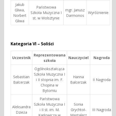
Jakub
Państwowa
Gliwa,
mgr. Janusz
Szkoła Muzyczna I
Wyróżnienie
Norbert
Darmonos
st. w Wolsztynie
Gliwa
Kategoria VI – Soliści
Reprezentowana
Uczestnik
Nauczyciel
Nagroda
szkoła
Ogólnokształcąca
Szkoła Muzyczna I
Sebastian
Hanna
i II stopnia im. F.
II Nagroda
Balcerzak
Balcerzak
Chopina w
Bytomiu
Państwowa
Szkoła Muzyczna I
Sonia
Aleksandra
i II st. im. M.
Grychtoł-
III Nagroda
Dzieża
Karłowicza w
Mastalerz