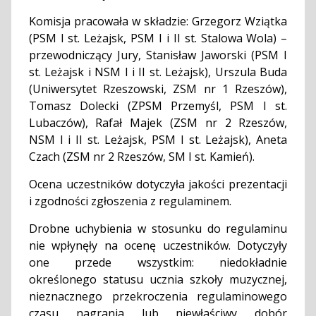
Komisja pracowała w składzie: Grzegorz Wziątka
(PSM I st. Leżajsk, PSM I i II st. Stalowa Wola) –
przewodniczący Jury, Stanisław Jaworski (PSM I
st. Leżajsk i NSM I i II st. Leżajsk), Urszula Buda
(Uniwersytet Rzeszowski, ZSM nr 1 Rzeszów),
Tomasz Dolecki (ZPSM Przemyśl, PSM I st.
Lubaczów), Rafał Majek (ZSM nr 2 Rzeszów,
NSM I i II st. Leżajsk, PSM I st. Leżajsk), Aneta
Czach (ZSM nr 2 Rzeszów, SM I st. Kamień).
Ocena uczestników dotyczyła jakości prezentacji
i zgodności zgłoszenia z regulaminem.
Drobne uchybienia w stosunku do regulaminu
nie wpłynęły na ocenę uczestników. Dotyczyły
one przede wszystkim: niedokładnie
określonego statusu ucznia szkoły muzycznej,
nieznacznego przekroczenia regulaminowego
czasu nagrania lub niewłaściwy dobór