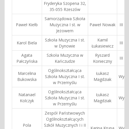
Fryderyka Szopena 32,
35-055 Rzeszów
Samorządowa Szkoła
Paweł Kiełb
Muzyczna I st. w
Paweł Nowak
III N
Jeżowem
Szkoła Muzyczna I st.
Kamil
Karol Biela
III N
w Dynowie
Łukasiewicz
Agata
Szkoła Muzyczna w
Ryszard
III N
Pałczyńska
Kańczudze
Konieczny
Ogólnokształcąca
Marcelina
Łukasz
Szkoła Muzyczna I st.
Wyróż
Bukowska
Magdziak
w Przemyślu
Ogólnokształcąca
Natanael
Łukasz
Szkoła Muzyczna I st.
Wyróż
Kolczyk
Magdziak
w Przemyślu
Zespół Państwowych
Ogólnokształcących
Pola
Szkół Muzycznych I i II
Karina Krupa
Wyróż