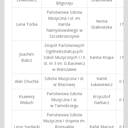
Biłgoraju
Państwowa Szkoła
Muzyczna I st. im.
Iwona
Lena Torba
Karola
I Na
Grabowska
Namysłowskiego w
Szczebrzeszynie
Zespół Państwowych
Ogólnokształcących
Joachim
Szkół Muzycznych I i II
Karina Krupa
I Na
Bulicz
st. nr 3 im. G.Bacewicz
w Warszawie
Szkoła Muzyczna I st.
Kamil
Alan Chuchla
II N
w Błażowej
Łukasiewicz
Państwowa Szkoła
Ksawery
Krzysztof
Muzyczna I st.
II N
Widuch
Garbacz
w Tarnobrzegu
Państwowa Szkoła
Muzyczna I stopnia im.
Leon Surdacki
Romualda
Rafał Maciąg
II N