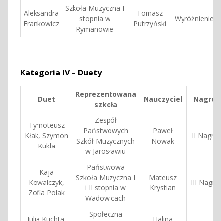
Szkoła Muzyczna I
Aleksandra
Tomasz
stopnia w
Wyróżnienie
Frankowicz
Putrzyński
Rymanowie
Kategoria IV – Duety
Reprezentowana
Duet
Nauczyciel
Nagrod
szkoła
Zespół
Tymoteusz
Państwowych
Paweł
Kłak, Szymon
II Nagro
Szkół Muzycznych
Nowak
Kukla
w Jarosławiu
Państwowa
Kaja
Szkoła Muzyczna I
Mateusz
Kowalczyk,
III Nagro
i II stopnia w
Krystian
Zofia Polak
Wadowicach
Społeczna
Julia Kuchta,
Halina