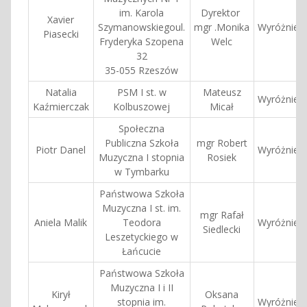
im. Karola
Dyrektor
Xavier
Szymanowskiegoul.
mgr .Monika
Wyróżnieni
Piasecki
Fryderyka Szopena
Welc
32
35-055 Rzeszów
Natalia
PSM I st. w
Mateusz
Wyróżnieni
Kaźmierczak
Kolbuszowej
Micał
Społeczna
Publiczna Szkoła
mgr Robert
Piotr Danel
Wyróżnieni
Muzyczna I stopnia
Rosiek
w Tymbarku
Państwowa Szkoła
Muzyczna I st. im.
mgr Rafał
Aniela Malik
Teodora
Wyróżnieni
Siedlecki
Leszetyckiego w
Łańcucie
Państwowa Szkoła
Muzyczna I i II
Kirył
Oksana
stopnia im.
Wyróżnieni