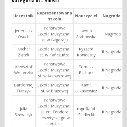
Kategoria III – Soliści
Reprezentowana
Uczestnik
Nauczyciel
Nagroda
szkoła
Państwowa
Jeremiasz
Iwona
Szkoła Muzyczna I
I Nagroda
Osuch
Grabowska
st. w Biłgoraju
Michał
Szkoła Muzyczna I
Ryszard
II Nagroda
Ziętek
st. w Kańczudze
Konieczny
Państwowa
Krzysztof
Tomasz
Szkoła Muzyczna I
II Nagroda
Wojtyczka
Blicharz
st. w Kolbuszowej
Bartłomiej
Szkoła Muzyczna I
Kamil
II Nagroda
Turczyk
st. w Błażowej
Łukasiewicz
Państwowa
Szkoła Muzyczna I
Julia
mgr Rafał
st. im. Teodora
II Nagroda
Szewczyk
Siedlecki
Leszetyckiego w
Łańcucie