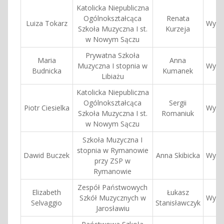
Katolicka Niepubliczna
Ogólnokształcąca
Renata
Luiza Tokarz
Wyróż
Szkoła Muzyczna I st.
Kurzeja
w Nowym Sączu
Prywatna Szkoła
Maria
Anna
Muzyczna I stopnia w
Wyróż
Budnicka
Kumanek
Libiażu
Katolicka Niepubliczna
Ogólnokształcąca
Sergii
Piotr Ciesielka
Wyróż
Szkoła Muzyczna I st.
Romaniuk
w Nowym Sączu
Szkoła Muzyczna I
stopnia w Rymanowie
Dawid Buczek
Anna Skibicka
Wyróż
przy ZSP w
Rymanowie
Zespół Państwowych
Elizabeth
Łukasz
Szkół Muzycznych w
Wyróż
Selvaggio
Stanisławczyk
Jarosławiu