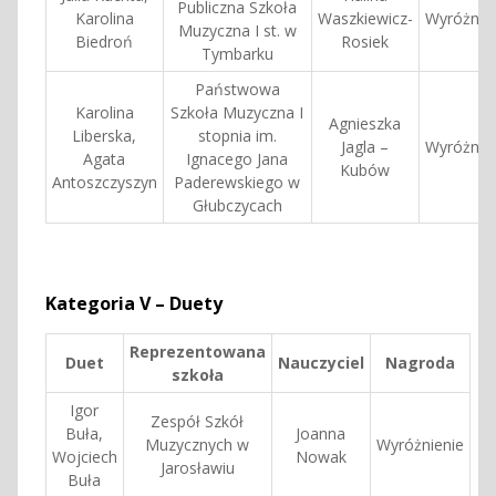
Publiczna Szkoła
Karolina
Waszkiewicz-
Wyróżnie
Muzyczna I st. w
Biedroń
Rosiek
Tymbarku
Państwowa
Karolina
Szkoła Muzyczna I
Agnieszka
Liberska,
stopnia im.
Jagla –
Wyróżnie
Agata
Ignacego Jana
Kubów
Antoszczyszyn
Paderewskiego w
Głubczycach
Kategoria V – Duety
Reprezentowana
Duet
Nauczyciel
Nagroda
szkoła
Igor
Zespół Szkół
Buła,
Joanna
Muzycznych w
Wyróżnienie
Wojciech
Nowak
Jarosławiu
Buła