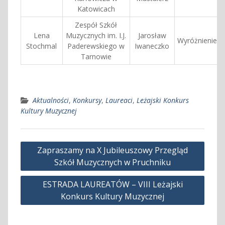
Katowicach
Zespół Szkół
Lena
Muzycznych im. I.J.
Jarosław
Wyróżnienie
Stochmal
Paderewskiego w
Iwaneczko
Tarnowie
Aktualności
,
Konkursy
,
Laureaci
,
Leżajski Konkurs
Kultury Muzycznej
Nawigacja
Zapraszamy na X Jubileuszowy Przegląd
wpisu
Szkół Muzycznych w Pruchniku
ESTRADA LAUREATÓW – VIII Leżajski
Konkurs Kultury Muzycznej