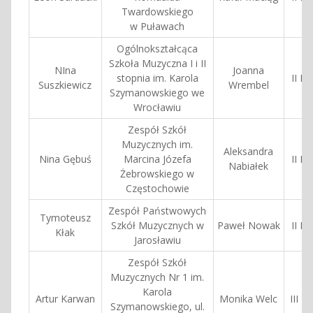
Twardowskiego
w Puławach
Ogólnokształcąca
Szkoła Muzyczna I i II
NIna
Joanna
stopnia im. Karola
II N
Suszkiewicz
Wrembel
Szymanowskiego we
Wrocławiu
Zespół Szkół
Muzycznych im.
Aleksandra
Nina Gębuś
Marcina Józefa
II N
Nabiałek
Żebrowskiego w
Częstochowie
Zespół Państwowych
Tymoteusz
Szkół Muzycznych w
Paweł Nowak
II N
Kłak
Jarosławiu
Zespół Szkół
Muzycznych Nr 1 im.
Karola
Artur Karwan
Monika Welc
III N
Szymanowskiego, ul.