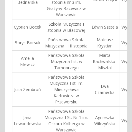
Bednarska
stopnia nr 3 im.
Grażyny Bacewicz w
Warszawie
Szkoła Muzyczna I
Cyprian Bocek
Edwin Szetela
Wyróż
stopnia w Błażowej
Państwowa Szkoła
Mateusz
Borys Borsuk
Wyróż
Muzyczna I i II stopnia
Krystian
Państwowa Szkoła
Marta
Amelia
Muzyczna I st. w
Rachwalska-
Wyróż
Filewicz
Tarnobrzegu
Misztal
Państwowa Szkoła
Muzyczna I st. im.
Ewa
Julia Zembroń
Mieczysława
Wyróż
Czarnecka
Karłowicza w
Przeworsku
Państwowa Szkoła
Jana
Muzyczna I St. Nr 1 im.
Agnieszka
Wyróż
Lewandowska
Oskara Kolberga w
Wilczyńska
Warszawie