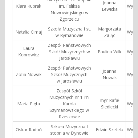
Joanna
Klara Kubrak
im. Feliksa
Wyróż
Lewicka
Nowowiejskiego w
Zgorzelcu
Szkoła Muzyczna I st.
Małgorzata
Natalia Cimaj
Wyróż
w Rymanowie
Zając
Zespół Państwowych
Laura
Szkół Muzycznych w
Paulina Wilk
Wyróż
Koprowicz
Jarosławiu
Zespół Państwowych
Joanna
Zofia Nowak
Szkół Muzycznych
Wyróż
Nowak
w Jarosławiu
Zespół Szkół
Muzycznych nr 1 im.
mgr Rafał
Maria Pięta
Karola
Wyróż
Siedlecki
Szymanowskiego w
Rzeszowie
Szkoła Muzyczna I
Oskar Radoń
Edwin Szetela
Wyróż
stopnia w Dynowie