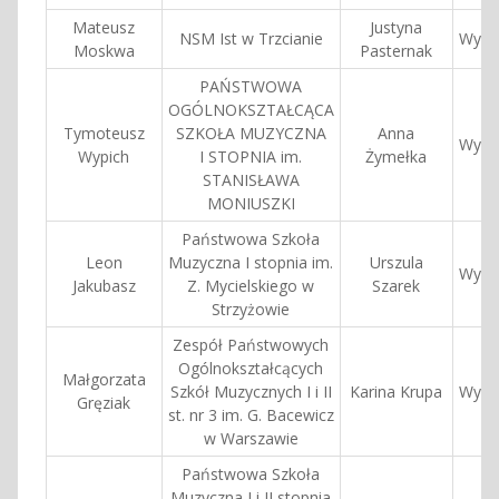
Mateusz
Justyna
NSM Ist w Trzcianie
Wyróż
Moskwa
Pasternak
PAŃSTWOWA
OGÓLNOKSZTAŁCĄCA
Tymoteusz
SZKOŁA MUZYCZNA
Anna
Wyróż
Wypich
I STOPNIA im.
Żymełka
STANISŁAWA
MONIUSZKI
Państwowa Szkoła
Leon
Muzyczna I stopnia im.
Urszula
Wyróż
Jakubasz
Z. Mycielskiego w
Szarek
Strzyżowie
Zespół Państwowych
Ogólnokształcących
Małgorzata
Szkół Muzycznych I i II
Karina Krupa
Wyróż
Gręziak
st. nr 3 im. G. Bacewicz
w Warszawie
Państwowa Szkoła
Muzyczna I i II stopnia