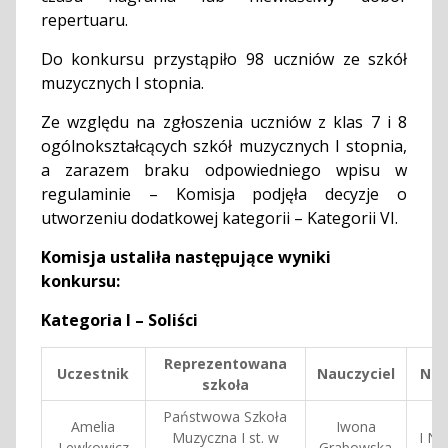
repertuaru.
Do konkursu przystąpiło 98 uczniów ze szkół
muzycznych I stopnia.
Ze względu na zgłoszenia uczniów z klas 7 i 8
ogólnokształcących szkół muzycznych I stopnia,
a zarazem braku odpowiedniego wpisu w
regulaminie – Komisja podjęła decyzje o
utworzeniu dodatkowej kategorii – Kategorii VI.
Komisja ustaliła następujące wyniki
konkursu:
Kategoria I – Soliści
Reprezentowana
Uczestnik
Nauczyciel
Nag
szkoła
Państwowa Szkoła
Amelia
Iwona
Muzyczna I st. w
I Na
Lewkowicz
Grabowska