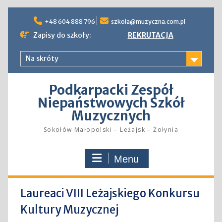
Skip
to
+48 604 888 796
szkola@muzyczna.com.pl
content
Zapisy do szkoły:
REKRUTACJA
Na skróty
Podkarpacki Zespół
Niepaństwowych Szkół
Muzycznych
Sokołów Małopolski – Leżajsk – Żołynia
Menu
Laureaci VIII Leżajskiego Konkursu
Kultury Muzycznej