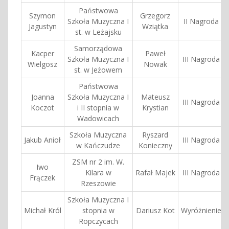
Państwowa
Szymon
Grzegorz
Szkoła Muzyczna I
II Nagroda
Jagustyn
Wziątka
st. w Leżajsku
Samorządowa
Kacper
Paweł
Szkoła Muzyczna I
III Nagroda
Wielgosz
Nowak
st. w Jeżowem
Państwowa
Joanna
Szkoła Muzyczna I
Mateusz
III Nagroda
Koczot
i II stopnia w
Krystian
Wadowicach
Szkoła Muzyczna
Ryszard
Jakub Anioł
III Nagroda
w Kańczudze
Konieczny
ZSM nr 2 im. W.
Iwo
Kilara w
Rafał Majek
III Nagroda
Frączek
Rzeszowie
Szkoła Muzyczna I
Michał Król
stopnia w
Dariusz Kot
Wyróżnienie
Ropczycach