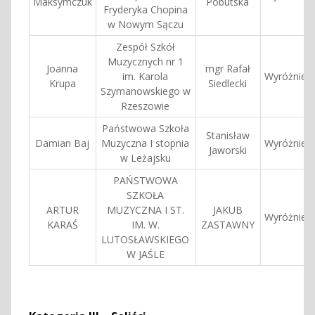
Maksymczuk
Pobutska
Fryderyka Chopina
w Nowym Sączu
Zespół Szkół
Muzycznych nr 1
Joanna
mgr Rafał
im. Karola
Wyróżnieni
Krupa
Siedlecki
Szymanowskiego w
Rzeszowie
Państwowa Szkoła
Stanisław
Damian Baj
Muzyczna I stopnia
Wyróżnieni
Jaworski
w Leżajsku
PAŃSTWOWA
SZKOŁA
ARTUR
MUZYCZNA I ST.
JAKUB
Wyróżnieni
KARAŚ
IM. W.
ZASTAWNY
LUTOSŁAWSKIEGO
W JAŚLE