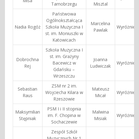
Misa
Tarnobrzegu
Misztal
Państwowa
Ogólnokształcąca
Marcelina
Nadia Rogóż
Szkoła Muzyczna I
Wyróżnieni
Pawlak
st. im. Moniuszki w
Katowicach
Szkoła Muzyczna I
st. im. Grażyny
Dobrochna
Joanna
Bacewicz w
Wyróżnieni
Rej
Ludwiczak
Gdańsku –
Wrzeszczu
ZSM nr 2 im.
Sebastian
Mateusz
Wojciecha Kilara w
Wyróżnieni
Raus
Micał
Rzeszowie
PSM I i II stopnia
Maksymilian
Malwina
im. F. Chopina w
Wyróżnieni
Stępniak
Misiak
Sochaczewie
Zespół Szkół
Muzycznych Nr 1