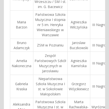
Wrzeszczu / SM I st.
im. G. Bacewicz
Państwowa Szkoła
Muzyczna I stopnia
Maria
Agnieszka
nr 5 im. Henryka
III Nagrod
Barzon
Wilczyńska
Wieniawskiego w
Warszawie
Bruno
Jaroslaw
ZSM w Poznaniu
III Nagrod
Adamczyk
Buczkowski
Zespół
Amelia
Państwowych Szkół
Agnieszka
III Nagrod
Nakoneczna
Muzycznych w
Kamińska
Jarosławiu
Niepaństwowa
Gabriela
Szkoła Muzyczna I
Grzegorz
III Nagrod
Kraska
st. w Sokołowie
Wójcikiewicz
Małopolskim
Państwowa Szkoła
Marta
Aleksandra
Muzyczna I st. w
Rachwalska-
Wyróżnieni