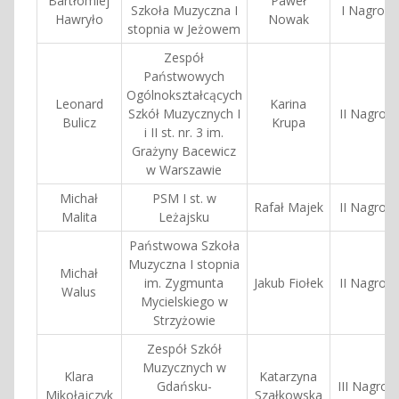
Bartłomiej
Paweł
Szkoła Muzyczna I
I Nagroda
Hawryło
Nowak
stopnia w Jeżowem
Zespół
Państwowych
Ogólnokształcących
Leonard
Karina
Szkół Muzycznych I
II Nagrod
Bulicz
Krupa
i II st. nr. 3 im.
Grażyny Bacewicz
w Warszawie
Michał
PSM I st. w
Rafał Majek
II Nagrod
Malita
Leżajsku
Państwowa Szkoła
Muzyczna I stopnia
Michał
im. Zygmunta
Jakub Fiołek
II Nagrod
Walus
Mycielskiego w
Strzyżowie
Zespół Szkół
Muzycznych w
Klara
Katarzyna
Gdańsku-
III Nagrod
Mikołajczyk
Szałkowska