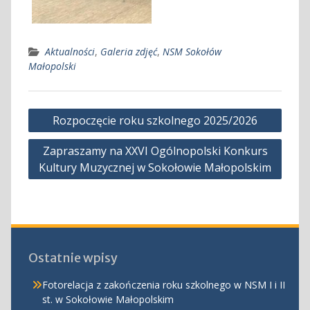
Aktualności
,
Galeria zdjęć
,
NSM Sokołów
Małopolski
Nawigacja
Rozpoczęcie roku szkolnego 2025/2026
wpisu
Zapraszamy na XXVI Ogólnopolski Konkurs
Kultury Muzycznej w Sokołowie Małopolskim
Ostatnie wpisy
Fotorelacja z zakończenia roku szkolnego w NSM I i II
st. w Sokołowie Małopolskim