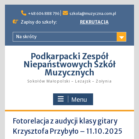
Skip
to
+48 604 888 796
szkola@muzyczna.com.pl
content
Zapisy do szkoły:
REKRUTACJA
Na skróty
Podkarpacki Zespół
Niepaństwowych Szkół
Muzycznych
Sokołów Małopolski – Leżajsk – Żołynia
Menu
Fotorelacja z audycji klasy gitary
Krzysztofa Przybyło – 11.10.2025