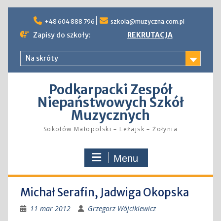
Skip
to
+48 604 888 796
szkola@muzyczna.com.pl
content
Zapisy do szkoły:
REKRUTACJA
Na skróty
Podkarpacki Zespół
Niepaństwowych Szkół
Muzycznych
Sokołów Małopolski – Leżajsk – Żołynia
Menu
Michał Serafin, Jadwiga Okopska
11 mar 2012
Grzegorz Wójcikiewicz