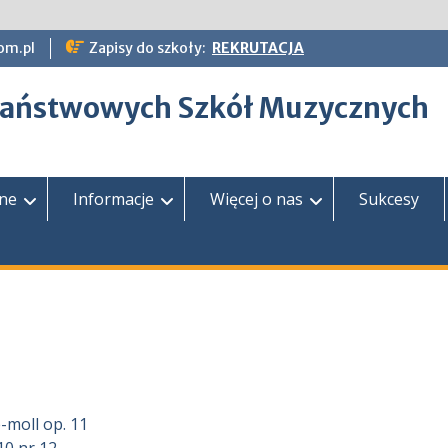
om.pl
Zapisy do szkoły:
REKRUTACJA
epaństwowych Szkół Muzycznych
zne
Informacje
Więcej o nas
Sukcesy
-moll op. 11