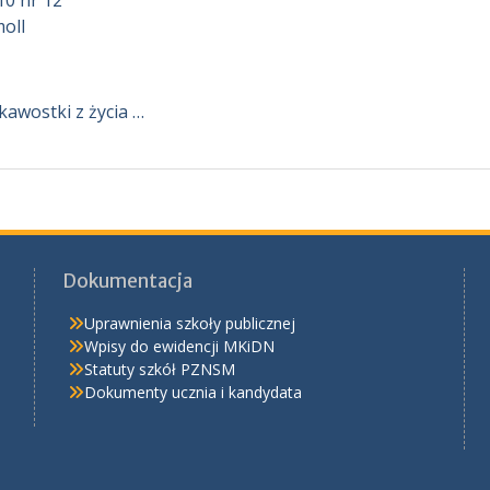
10 nr 12
moll
kawostki z życia …
Dokumentacja
Uprawnienia szkoły publicznej
Wpisy do ewidencji MKiDN
Statuty szkół PZNSM
Dokumenty ucznia i kandydata