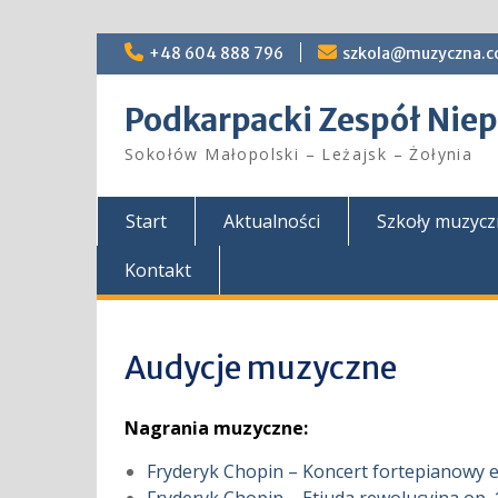
Skip
+48 604 888 796
szkola@muzyczna.c
to
content
Podkarpacki Zespół Ni
Sokołów Małopolski – Leżajsk – Żołynia
Start
Aktualności
Szkoły muzyc
Kontakt
Audycje muzyczne
Nagrania muzyczne:
Fryderyk Chopin – Koncert fortepianowy e