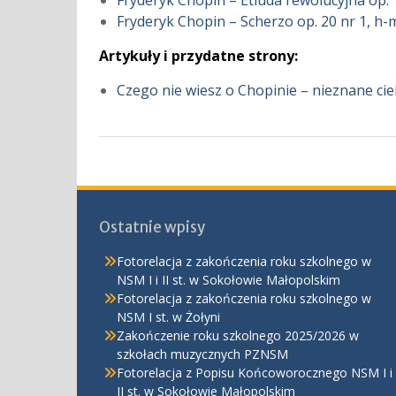
Fryderyk Chopin – Etiuda rewolucyjna op. 
Fryderyk Chopin – Scherzo op. 20 nr 1, h-
Artykuły i przydatne strony:
Czego nie wiesz o Chopinie – nieznane cie
Ostatnie wpisy
Fotorelacja z zakończenia roku szkolnego w
NSM I i II st. w Sokołowie Małopolskim
Fotorelacja z zakończenia roku szkolnego w
NSM I st. w Żołyni
Zakończenie roku szkolnego 2025/2026 w
szkołach muzycznych PZNSM
Fotorelacja z Popisu Końcoworocznego NSM I i
II st. w Sokołowie Małopolskim