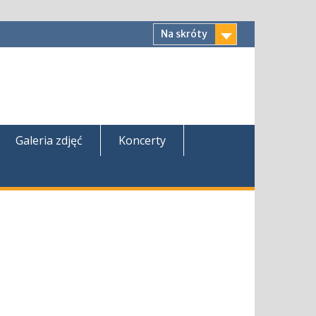
Na skróty
Galeria zdjęć
Koncerty