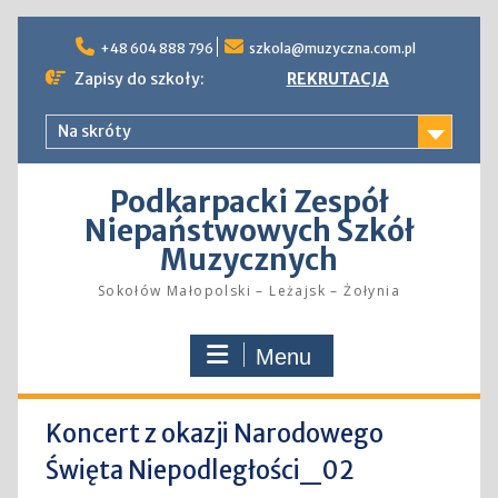
Skip
to
+48 604 888 796
szkola@muzyczna.com.pl
content
Zapisy do szkoły:
REKRUTACJA
Na skróty
Podkarpacki Zespół
Niepaństwowych Szkół
Muzycznych
Sokołów Małopolski – Leżajsk – Żołynia
Menu
Koncert z okazji Narodowego
Święta Niepodległości_02