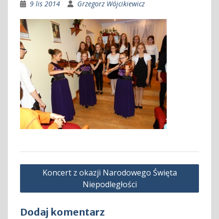
9 lis 2014
Grzegorz Wójcikiewicz
Nawigacja
Koncert z okazji Narodowego Święta
wpisu
Niepodległości
Dodaj komentarz