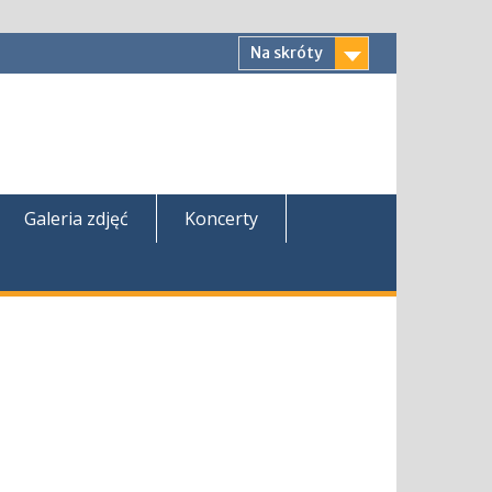
Na skróty
Galeria zdjęć
Koncerty