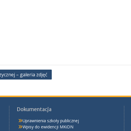
cznej – galeria zdjęć
Dokumentacja
Uprawnienia szkoły publicznej
Wpisy do ewidencji MKiDN