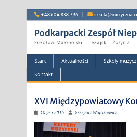
Skip
+48 604 888 796
szkola@muzyczna.c
to
content
Podkarpacki Zespół Ni
Sokołów Małopolski – Leżajsk – Żołynia
Start
Aktualności
Szkoły muzyc
Kontakt
XVI Międzypowiatowy Ko
10 gru 2015
Grzegorz Wójcikiewicz