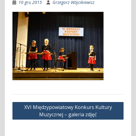
10 gru 2015
Grzegorz Wójcikiewicz
Nawigacja
XVI Międzypowiatowy Konkurs Kultury
wpisu
Muzycznej – galeria zdjęć