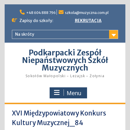
Skip
to
+48 604 888 796
szkola@muzyczna.com.pl
content
Zapisy do szkoły:
REKRUTACJA
Na skróty
Podkarpacki Zespół
Niepaństwowych Szkół
Muzycznych
Sokołów Małopolski – Leżajsk – Żołynia
Menu
XVI Międzypowiatowy Konkurs
Kultury Muzycznej_84