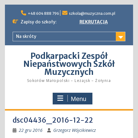
Skip
to
+48 604 888 796
szkola@muzyczna.com.pl
content
Zapisy do szkoły:
REKRUTACJA
Na skróty
Podkarpacki Zespół
Niepaństwowych Szkół
Muzycznych
Sokołów Małopolski – Leżajsk – Żołynia
Menu
dsc04436_2016-12-22
22 gru 2016
Grzegorz Wójcikiewicz