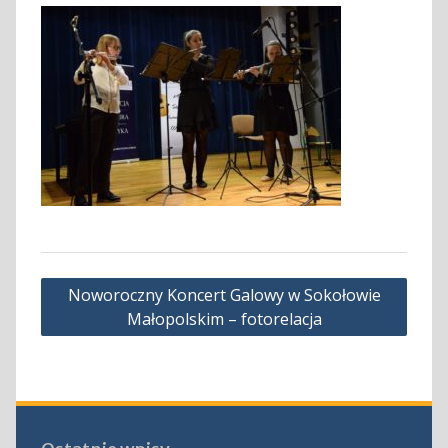
Nawigacja
Noworoczny Koncert Galowy w Sokołowie
wpisu
Małopolskim – fotorelacja