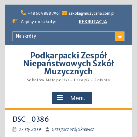
Skip
to
+48 604 888 796
szkola@muzyczna.com.pl
content
Zapisy do szkoły:
REKRUTACJA
Na skróty
Podkarpacki Zespół
Niepaństwowych Szkół
Muzycznych
Sokołów Małopolski – Leżajsk – Żołynia
Menu
DSC_0386
27 sty 2019
Grzegorz Wójcikiewicz