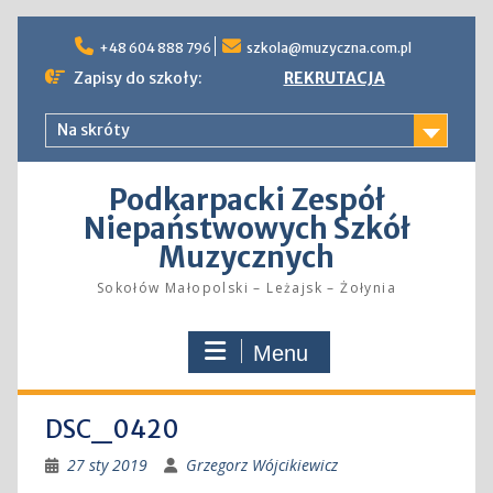
Skip
to
+48 604 888 796
szkola@muzyczna.com.pl
content
Zapisy do szkoły:
REKRUTACJA
Na skróty
Podkarpacki Zespół
Niepaństwowych Szkół
Muzycznych
Sokołów Małopolski – Leżajsk – Żołynia
Menu
DSC_0420
27 sty 2019
Grzegorz Wójcikiewicz