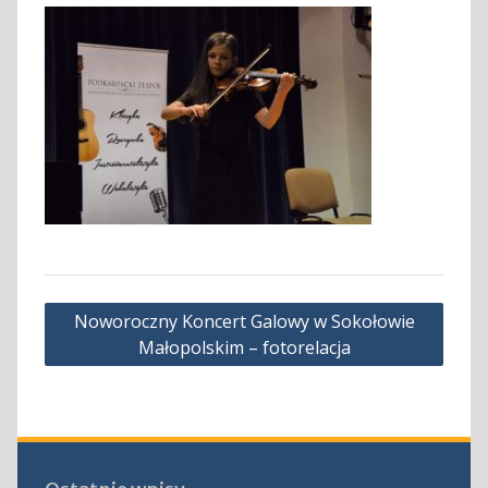
Nawigacja
Noworoczny Koncert Galowy w Sokołowie
wpisu
Małopolskim – fotorelacja