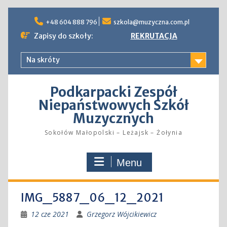
Skip
to
+48 604 888 796
szkola@muzyczna.com.pl
content
Zapisy do szkoły:
REKRUTACJA
Na skróty
Podkarpacki Zespół
Niepaństwowych Szkół
Muzycznych
Sokołów Małopolski – Leżajsk – Żołynia
Menu
IMG_5887_06_12_2021
12 cze 2021
Grzegorz Wójcikiewicz