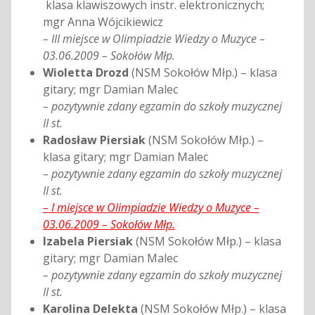
klasa klawiszowych instr. elektronicznych;
mgr Anna Wójcikiewicz
– III miejsce w Olimpiadzie Wiedzy o Muzyce –
03.06.2009 – Sokołów Młp.
Wioletta Drozd
(NSM Sokołów Młp.) – klasa
gitary; mgr Damian Malec
– pozytywnie zdany egzamin do szkoły muzycznej
II st.
Radosław Piersiak
(NSM Sokołów Młp.) –
klasa gitary; mgr Damian Malec
– pozytywnie zdany egzamin do szkoły muzycznej
II st.
– I miejsce w Olimpiadzie Wiedzy o Muzyce –
03.06.2009 – Sokołów Młp.
Izabela Piersiak
(NSM Sokołów Młp.) – klasa
gitary; mgr Damian Malec
– pozytywnie zdany egzamin do szkoły muzycznej
II st.
Karolina Delekta
(NSM Sokołów Młp.) – klasa