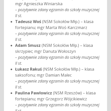
mgr Agnieszka Winiarska
– pozytywnie zdany egzamin do szkoły muzycznej
II st.
Tadeusz Woś
(NSM Sokołów Młp.) – klasa
fortepianu; mgr Marta Woś-Karczmarz
– pozytywnie zdany egzamin do szkoły muzycznej
II st.
Adam Smusz
(NSM Sokołów Młp.) – klasa
skrzypiec; mgr Danuta Wołoszyn
– pozytywnie zdany egzamin do szkoły muzycznej
II st.
Łukasz Rakuś
(NSM Sokołów Młp.) – klasa
saksofonu; mgr Damian Malec
– pozytywnie zdany egzamin do szkoły muzycznej
II st.
Paulina Pawłowicz
(NSM Rzeszów) – klasa
fortepianu; mgr Grzegorz Wójcikiewicz
– pozytywnie zdany egzamin do szkoły muzycznej
II st.