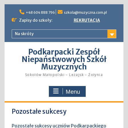
Skip
to
+48 604 888 796
szkola@muzyczna.com.pl
content
Zapisy do szkoły:
REKRUTACJA
Na skróty
Podkarpacki Zespół
Niepaństwowych Szkół
Muzycznych
Sokołów Małopolski – Leżajsk – Żołynia
Menu
Pozostałe sukcesy
Pozostałe sukcesy uczniów Podkarpackiego