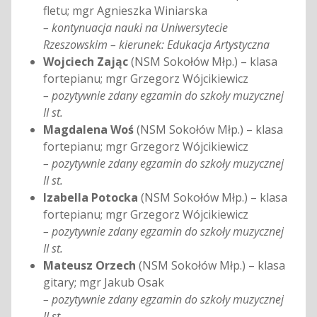
fletu; mgr Agnieszka Winiarska
– kontynuacja nauki na Uniwersytecie
Rzeszowskim – kierunek: Edukacja Artystyczna
Wojciech Zając
(NSM Sokołów Młp.) – klasa
fortepianu; mgr Grzegorz Wójcikiewicz
– pozytywnie zdany egzamin do szkoły muzycznej
II st.
Magdalena Woś
(NSM Sokołów Młp.) – klasa
fortepianu; mgr Grzegorz Wójcikiewicz
– pozytywnie zdany egzamin do szkoły muzycznej
II st.
Izabella Potocka
(NSM Sokołów Młp.) – klasa
fortepianu; mgr Grzegorz Wójcikiewicz
– pozytywnie zdany egzamin do szkoły muzycznej
II st.
Mateusz Orzech
(NSM Sokołów Młp.) – klasa
gitary; mgr Jakub Osak
– pozytywnie zdany egzamin do szkoły muzycznej
II st.