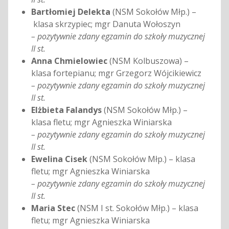
Bartłomiej Delekta
(NSM Sokołów Młp.) –
klasa skrzypiec; mgr Danuta Wołoszyn
– pozytywnie zdany egzamin do szkoły muzycznej
II st.
Anna Chmielowiec
(NSM Kolbuszowa) –
klasa fortepianu; mgr Grzegorz Wójcikiewicz
– pozytywnie zdany egzamin do szkoły muzycznej
II st.
Elżbieta Falandys
(NSM Sokołów Młp.) –
klasa fletu; mgr Agnieszka Winiarska
– pozytywnie zdany egzamin do szkoły muzycznej
II st.
Ewelina Cisek
(NSM Sokołów Młp.) – klasa
fletu; mgr Agnieszka Winiarska
– pozytywnie zdany egzamin do szkoły muzycznej
II st.
Maria Stec
(NSM I st. Sokołów Młp.) – klasa
fletu; mgr Agnieszka Winiarska