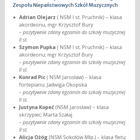
Zespołu Niepaństwowych Szkół Muzycznych
Adrian Olejarz
( NSM I st. Pruchnik) – klasa
akordeonu, mgr Krzysztof Bury
– pozytywnie zdany egzamin do szkoły muzycznej
II st.
Szymon Pupka
( NSM I st. Pruchnik) – klasa
akordeonu; mgr Krzysztof Bury
– pozytywnie zdany egzamin do szkoły muzycznej
II st.
Konrad Pic
( NSM Jarosław) – klasa
fortepianu; Jadwiga Okopska
– pozytywnie zdany egzamin do szkoły muzycznej
II st.
Justyna Kopeć
(NSM Jarosław) – klasa
skrzypiec; Marta Szałaj
– pozytywnie zdany egzamin do szkoły muzycznej
II st.
Alicja Ożóg
(NSM Sokołów Młp.) – klasa fletu;