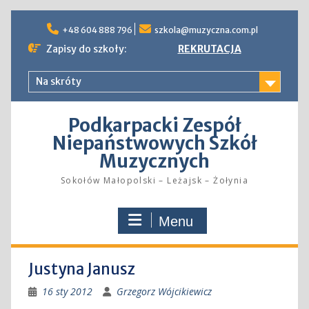
Skip
to
+48 604 888 796
szkola@muzyczna.com.pl
content
Zapisy do szkoły:
REKRUTACJA
Na skróty
Podkarpacki Zespół
Niepaństwowych Szkół
Muzycznych
Sokołów Małopolski – Leżajsk – Żołynia
Menu
Justyna Janusz
16 sty 2012
Grzegorz Wójcikiewicz