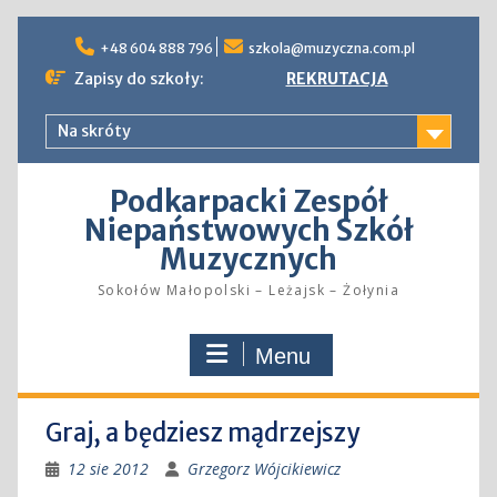
Skip
to
+48 604 888 796
szkola@muzyczna.com.pl
content
Zapisy do szkoły:
REKRUTACJA
Na skróty
Podkarpacki Zespół
Niepaństwowych Szkół
Muzycznych
Sokołów Małopolski – Leżajsk – Żołynia
Menu
Graj, a będziesz mądrzejszy
12 sie 2012
Grzegorz Wójcikiewicz