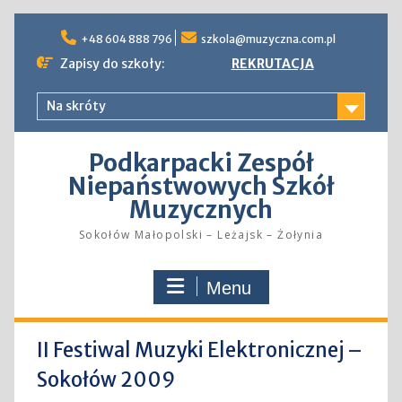
Skip
to
+48 604 888 796
szkola@muzyczna.com.pl
content
Zapisy do szkoły:
REKRUTACJA
Na skróty
Podkarpacki Zespół
Niepaństwowych Szkół
Muzycznych
Sokołów Małopolski – Leżajsk – Żołynia
Menu
II Festiwal Muzyki Elektronicznej –
Sokołów 2009