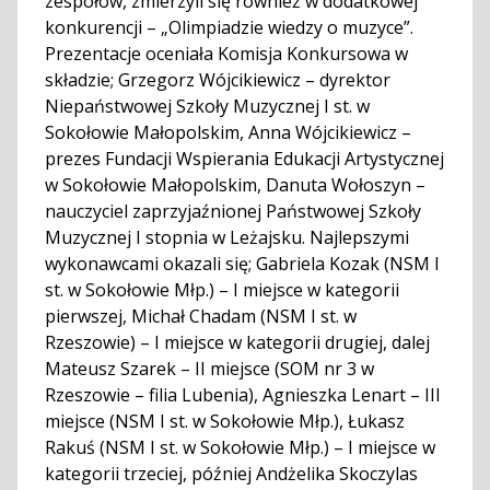
zespołów, zmierzyli się również w dodatkowej
konkurencji – „Olimpiadzie wiedzy o muzyce”.
Prezentacje oceniała Komisja Konkursowa w
składzie; Grzegorz Wójcikiewicz – dyrektor
Niepaństwowej Szkoły Muzycznej I st. w
Sokołowie Małopolskim, Anna Wójcikiewicz –
prezes Fundacji Wspierania Edukacji Artystycznej
w Sokołowie Małopolskim, Danuta Wołoszyn –
nauczyciel zaprzyjaźnionej Państwowej Szkoły
Muzycznej I stopnia w Leżajsku. Najlepszymi
wykonawcami okazali się; Gabriela Kozak (NSM I
st. w Sokołowie Młp.) – I miejsce w kategorii
pierwszej, Michał Chadam (NSM I st. w
Rzeszowie) – I miejsce w kategorii drugiej, dalej
Mateusz Szarek – II miejsce (SOM nr 3 w
Rzeszowie – filia Lubenia), Agnieszka Lenart – III
miejsce (NSM I st. w Sokołowie Młp.), Łukasz
Rakuś (NSM I st. w Sokołowie Młp.) – I miejsce w
kategorii trzeciej, później Andżelika Skoczylas