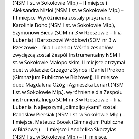
(NSM I st. w Sokołowie Młp.) – II miejsce i
Aleksandra Nizioł (NSM I st. w Sokołowie Młp.) –
III miejsce. Wyróżnienia zostały przyznane;
Karolinie Boho (NSM I st. w Sokołowie Młp.),
Szymonowi Bieda (SOM nr 3 w Rzeszowie – filia
Lubenia) i Bartoszowi Wróblowi (SOM nr 3 w
Rzeszowie – filia Lubenia). Wśród zespołów
zwycięzcą został Zespół Instrumentalny NSM I
st. w Sokołowie Małopolskim, II miejsce otrzymał
duet w składzie: Grzegorz Synoś i Daniel Prokop
(Gimnazjum Publiczne w Błażowej), III miejsce
duet: Magdalena Ożóg i Agnieszka Lenart (NSM
I st. w Sokołowie Młp.), wyróżnienie dla Zespołu
instrumentalnego SOM nr 3 w Rzeszowie – filia
Lubenia. Najlepszymi „olimpijczykami” zostali:
Radosław Piersiak (NSM I st. w Sokołowie Młp.) –
I miejsce, Mateusz Bocek (Gimnazjum Publiczne
w Błażowej) – II miejsce i Andżelika Skoczylas
(NSM I st. w Sokołowie Młp.) – III miejsce.