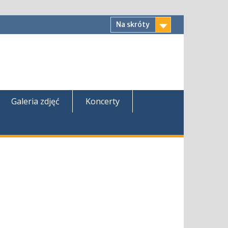
Na skróty
Galeria zdjęć
Koncerty