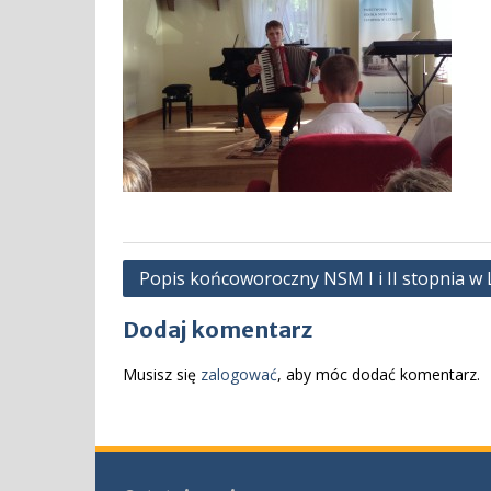
Nawigacja
Popis końcoworoczny NSM I i II stopnia w 
wpisu
Dodaj komentarz
Musisz się
zalogować
, aby móc dodać komentarz.