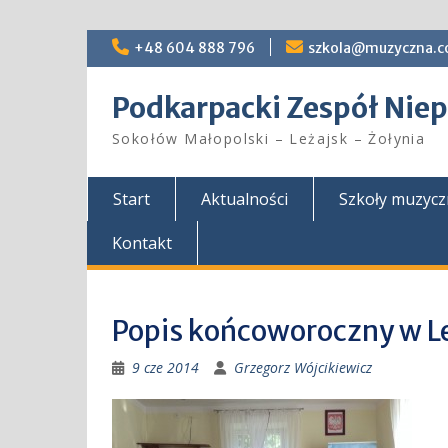
Skip
+48 604 888 796
szkola@muzyczna.c
to
content
Podkarpacki Zespół Ni
Sokołów Małopolski – Leżajsk – Żołynia
Start
Aktualności
Szkoły muzyc
Kontakt
Popis końcoworoczny w L
9 cze 2014
Grzegorz Wójcikiewicz