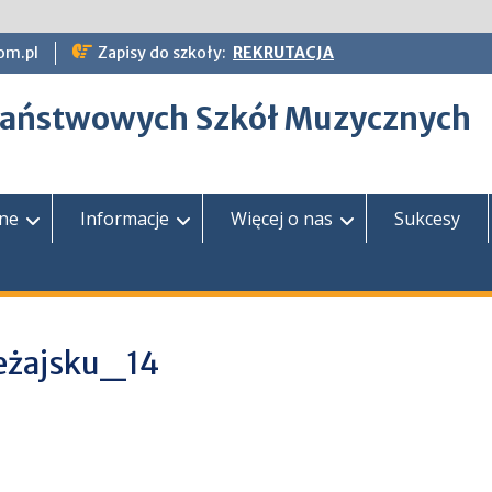
om.pl
Zapisy do szkoły:
REKRUTACJA
epaństwowych Szkół Muzycznych
zne
Informacje
Więcej o nas
Sukcesy
eżajsku_14