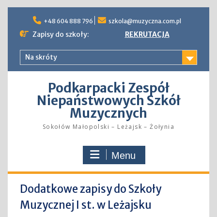
Skip
to
+48 604 888 796
szkola@muzyczna.com.pl
content
Zapisy do szkoły:
REKRUTACJA
Na skróty
Podkarpacki Zespół
Niepaństwowych Szkół
Muzycznych
Sokołów Małopolski – Leżajsk – Żołynia
Menu
Dodatkowe zapisy do Szkoły
Muzycznej I st. w Leżajsku