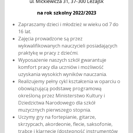
ul. Mickiewicza 31, 37-300 Leżajsk
na rok szkolny 2022/2023
Zapraszamy dzieci i młodzież w wieku od 7 do
16 lat.
Zajęcia prowadzone są przez
wykwalifikowanych nauczycieli posiadających
praktykę
w pracy z dziećmi.
Wyposażenie naszych szkół gwarantuje
komfort pracy dla uczniów
i możliwość
uzyskania wysokich wyników nauczania.
Realizujemy pełny cykl kształcenia w oparciu o
obowiązującą podstawę programową
określoną przez Ministerstwo Kultury i
Dziedzictwa Narodowego dla szkół
muzycznych pierwszego stopnia.
Uczymy gry na fortepianie, gitarze,
skrzypcach, akordeonie, flecie, saksofonie,
trąbce i klarnecie (dostępność instrumentów