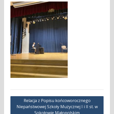
Nawigacja
Relacja z Popisu końcoworocznego
wpisu
Niepaństwowej Szkoły Muzycznej I i II st. w
Sokołowie Małopolskim