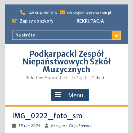
Skip
to
+48 604 888 796
szkola@muzyczna.com.pl
content
Zapisy do szkoły:
REKRUTACJA
Na skróty
Podkarpacki Zespół
Niepaństwowych Szkół
Muzycznych
Sokołów Małopolski – Leżajsk – Żołynia
Menu
IMG_0222_foto_sm
18 cze 2024
Grzegorz Wójcikiewicz