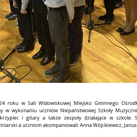
24 roku w Sali Widowiskowej Miejsko Gminnego Ośrodka
y w wykonaniu uczniów Niepaństwowej Szkoły Muzycznej 
skrzypiec i gitary a także zespoły działające w szkole.
iniarski a uczniom akompaniowali: Anna Wójcikiewicz, Janus