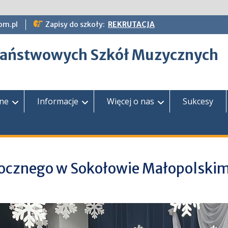
om.pl
Zapisy do szkoły:
REKRUTACJA
epaństwowych Szkół Muzycznych
zne
Informacje
Więcej o nas
Sukcesy
rocznego w Sokołowie Małopolski