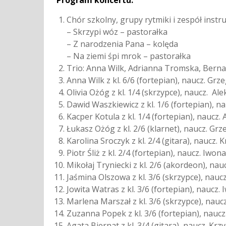
Program koncertu:
Chór szkolny, grupy rytmiki i zespół inst
– Skrzypi wóz – pastorałka
– Z narodzenia Pana – kolęda
– Na ziemi śpi mrok – pastorałka
Trio: Anna Wilk, Adrianna Tromska, Berna
Anna Wilk z kl. 6/6 (fortepian), naucz. Grz
Olivia Ożóg z kl. 1/4 (skrzypce), naucz. A
Dawid Waszkiewicz z kl. 1/6 (fortepian), n
Kacper Kotula z kl. 1/4 (fortepian), naucz
Łukasz Ożóg z kl. 2/6 (klarnet), naucz. Grz
Karolina Sroczyk z kl. 2/4 (gitara), naucz.
Piotr Śliż z kl. 2/4 (fortepian), naucz. Iw
Mikołaj Tryniecki z kl. 2/6 (akordeon), na
Jaśmina Olszowa z kl. 3/6 (skrzypce), nau
Jowita Watras z kl. 3/6 (fortepian), nauc
Marlena Marszał z kl. 3/6 (skrzypce), nauc
Zuzanna Popek z kl. 3/6 (fortepian), nauc
Agata Biernat z kl. 3/4 (gitara), naucz. Kr