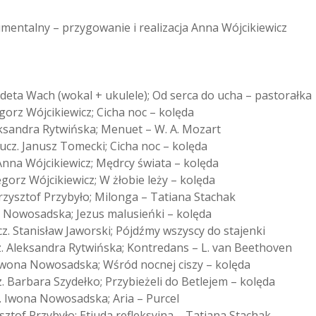
rumentalny – przygowanie i realizacja Anna Wójcikiewicz
deta Wach (wokal + ukulele); Od serca do ucha – pastorałka
egorz Wójcikiewicz; Cicha noc – kolęda
leksandra Rytwińska; Menuet – W. A. Mozart
aucz. Janusz Tomecki; Cicha noc – kolęda
. Anna Wójcikiewicz; Mędrcy świata – kolęda
egorz Wójcikiewicz; W żłobie leży – kolęda
 Krzysztof Przybyło; Milonga – Tatiana Stachak
ona Nowosadska; Jezus malusieńki – kolęda
ucz. Stanisław Jaworski; Pójdźmy wszyscy do stajenki
cz. Aleksandra Rytwińska; Kontredans – L. van Beethoven
z. Iwona Nowosadska; Wśród nocnej ciszy – kolęda
z. Barbara Szydełko; Przybieżeli do Betlejem – kolęda
z. Iwona Nowosadska; Aria – Purcel
zysztof Przybyło; Etiuda refleksyjna – Tatiana Stachak