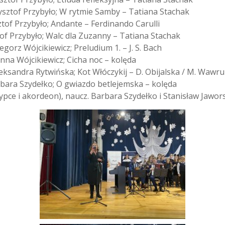
rzysztof Przybyło; W rytmie Samby – Tatiana Stachak
sztof Przybyło; Andante – Ferdinando Carulli
ztof Przybyło; Walc dla Zuzanny – Tatiana Stachak
gorz Wójcikiewicz; Preludium 1. – J. S. Bach
 Anna Wójcikiewicz; Cicha noc – kolęda
 Aleksandra Rytwińska; Kot Włóczykij – D. Obijalska / M. Wawr
arbara Szydełko; O gwiazdo betlejemska – kolęda
zypce i akordeon), naucz. Barbara Szydełko i Stanisław Jawo