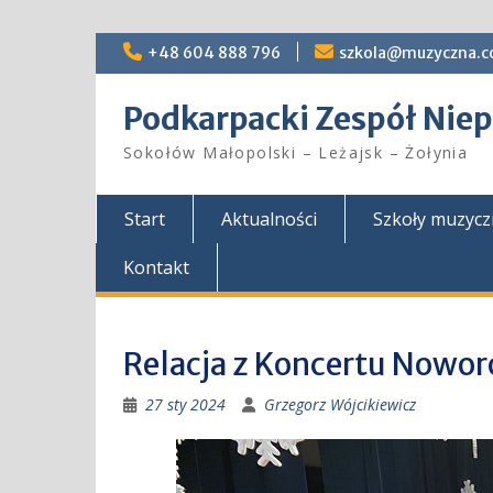
Skip
+48 604 888 796
szkola@muzyczna.c
to
content
Podkarpacki Zespół Ni
Sokołów Małopolski – Leżajsk – Żołynia
Start
Aktualności
Szkoły muzyc
Kontakt
Relacja z Koncertu Nowo
27 sty 2024
Grzegorz Wójcikiewicz