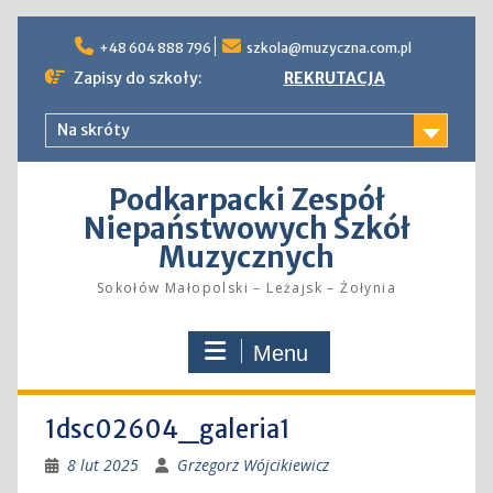
Skip
to
+48 604 888 796
szkola@muzyczna.com.pl
content
Zapisy do szkoły:
REKRUTACJA
Na skróty
Podkarpacki Zespół
Niepaństwowych Szkół
Muzycznych
Sokołów Małopolski – Leżajsk – Żołynia
Menu
1dsc02604_galeria1
8 lut 2025
Grzegorz Wójcikiewicz