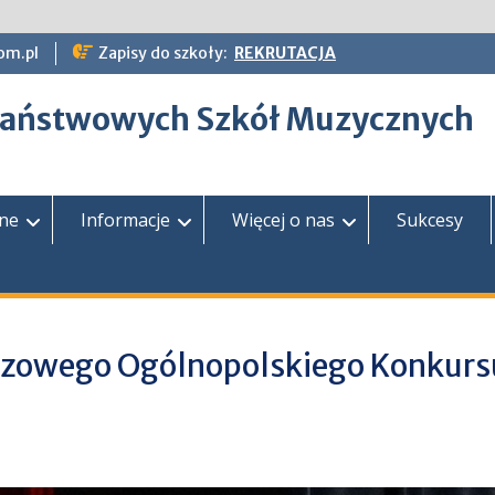
om.pl
Zapisy do szkoły:
REKRUTACJA
epaństwowych Szkół Muzycznych
zne
Informacje
Więcej o nas
Sukcesy
uszowego Ogólnopolskiego Konkurs