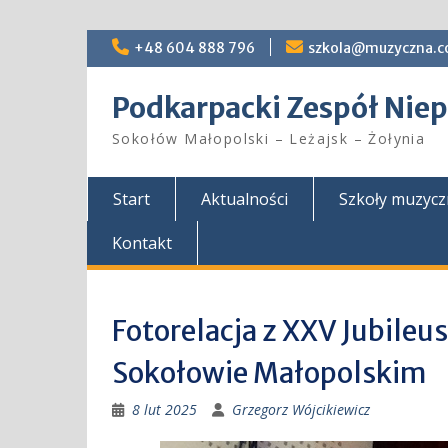
Skip
+48 604 888 796
szkola@muzyczna.c
to
content
Podkarpacki Zespół Ni
Sokołów Małopolski – Leżajsk – Żołynia
Start
Aktualności
Szkoły muzyc
Kontakt
Fotorelacja z XXV Jubile
Sokołowie Małopolskim
8 lut 2025
Grzegorz Wójcikiewicz