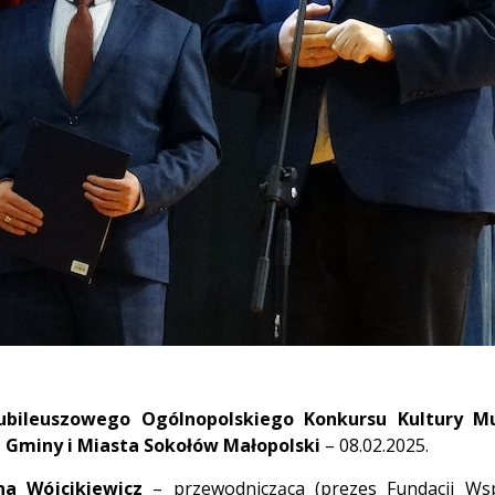
ubileuszowego Ogólnopolskiego Konkursu Kultury M
 Gminy i Miasta Sokołów Małopolski
– 08.02.2025.
na Wójcikiewicz
– przewodnicząca (prezes Fundacji Wsp