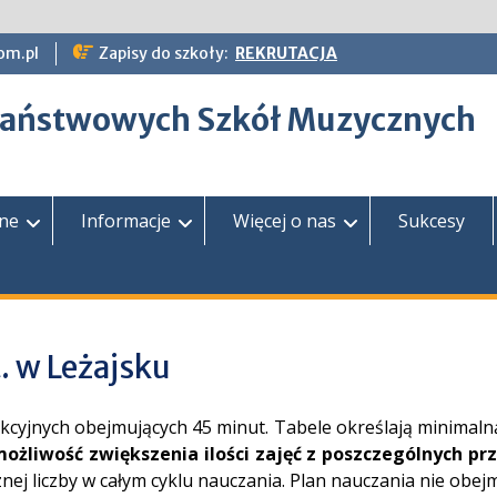
om.pl
Zapisy do szkoły:
REKRUTACJA
epaństwowych Szkół Muzycznych
zne
Informacje
Więcej o nas
Sukcesy
. w Leżajsku
kcyjnych obejmujących 45 minut. Tabele określają minimalną
możliwość zwiększenia ilości zajęć z poszczególnych p
znej liczby w całym cyklu nauczania. Plan nauczania nie o