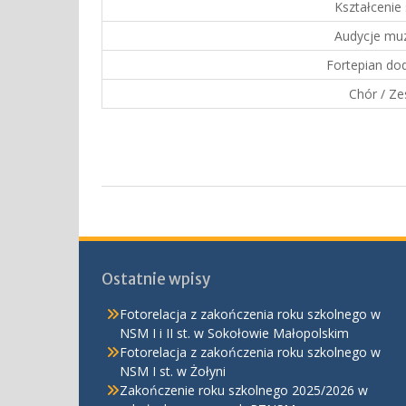
Kształcenie
Audycje mu
Fortepian do
Chór / Ze
Ostatnie wpisy
Fotorelacja z zakończenia roku szkolnego w
NSM I i II st. w Sokołowie Małopolskim
Fotorelacja z zakończenia roku szkolnego w
NSM I st. w Żołyni
Zakończenie roku szkolnego 2025/2026 w