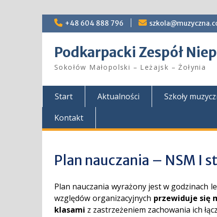
Skip
+48 604 888 796
szkola@muzyczna.c
to
content
Podkarpacki Zespół Ni
Sokołów Małopolski – Leżajsk – Żołynia
Start
Aktualności
Szkoły muzyc
Kontakt
Plan nauczania – NSM I st
Plan nauczania wyrażony jest w godzinach le
względów organizacyjnych
przewiduje się 
klasami
z zastrzeżeniem zachowania ich łąc