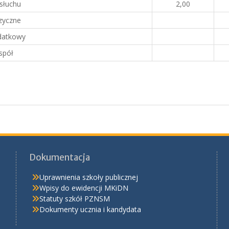
 słuchu
2,00
zyczne
datkowy
spół
Dokumentacja
Uprawnienia szkoły publicznej
Wpisy do ewidencji MKiDN
Statuty szkół PZNSM
Dokumenty ucznia i kandydata