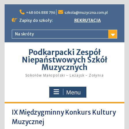
Skip
to
+48 604 888 796
szkola@muzyczna.com.pl
content
Zapisy do szkoły:
REKRUTACJA
Na skróty
Podkarpacki Zespół
Niepaństwowych Szkół
Muzycznych
Sokołów Małopolski – Leżajsk – Żołynia
Menu
IX Międzygminny Konkurs Kultury
Muzycznej