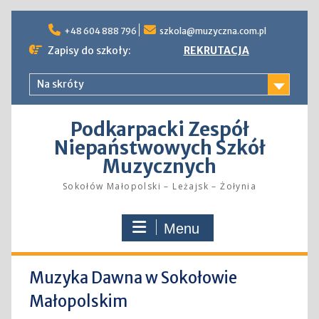
Skip
to
+48 604 888 796
szkola@muzyczna.com.pl
content
Zapisy do szkoły:
REKRUTACJA
Na skróty
Podkarpacki Zespół
Niepaństwowych Szkół
Muzycznych
Sokołów Małopolski – Leżajsk – Żołynia
Menu
Muzyka Dawna w Sokołowie
Małopolskim