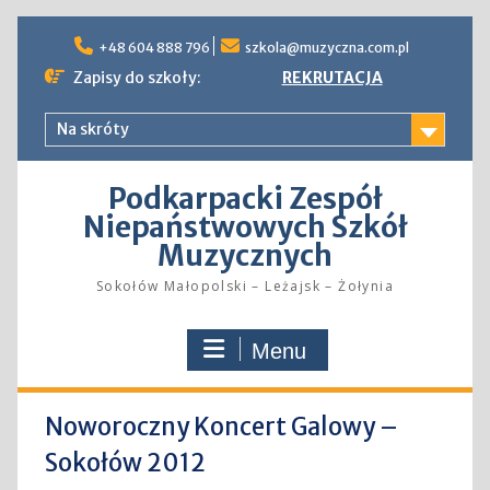
Skip
to
+48 604 888 796
szkola@muzyczna.com.pl
content
Zapisy do szkoły:
REKRUTACJA
Na skróty
Podkarpacki Zespół
Niepaństwowych Szkół
Muzycznych
Sokołów Małopolski – Leżajsk – Żołynia
Menu
Noworoczny Koncert Galowy –
Sokołów 2012