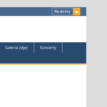
Na skróty
Galeria zdjęć
Koncerty