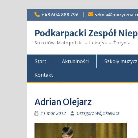
Skip
+48 604 888 796
szkola@muzyczna.c
to
content
Podkarpacki Zespół Ni
Sokołów Małopolski – Leżajsk – Żołynia
Start
Aktualności
Szkoły muzyc
Kontakt
Adrian Olejarz
11 mar 2012
Grzegorz Wójcikiewicz