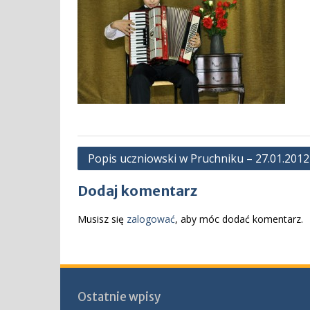
Nawigacja
Popis uczniowski w Pruchniku – 27.01.2012
wpisu
Dodaj komentarz
Musisz się
zalogować
, aby móc dodać komentarz.
Ostatnie wpisy