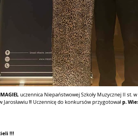
 MAGIEL
uczennica Niepaństwowej Szkoły Muzycznej II st. w 
 Jarosławiu !!! Uczennicę do konkursów przygotował
p. Wi
eli !!!