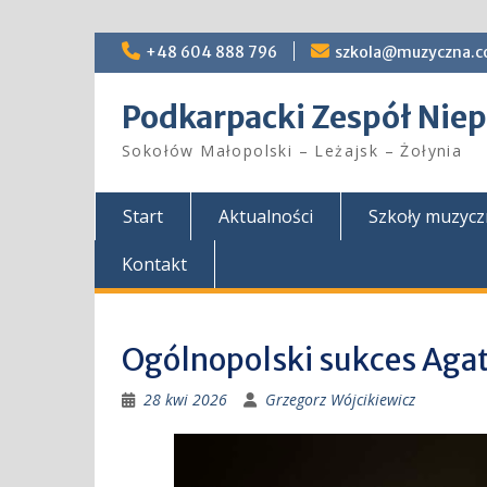
Skip
+48 604 888 796
szkola@muzyczna.c
to
content
Podkarpacki Zespół Ni
Sokołów Małopolski – Leżajsk – Żołynia
Start
Aktualności
Szkoły muzyc
Kontakt
Ogólnopolski sukces Agaty
28 kwi 2026
Grzegorz Wójcikiewicz