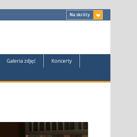
Na skróty
Galeria zdjęć
Koncerty