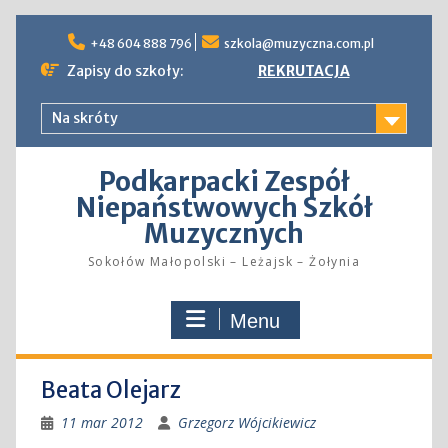
Skip
to
+48 604 888 796
szkola@muzyczna.com.pl
content
Zapisy do szkoły:
REKRUTACJA
Na skróty
Podkarpacki Zespół
Niepaństwowych Szkół
Muzycznych
Sokołów Małopolski – Leżajsk – Żołynia
Menu
Beata Olejarz
11 mar 2012
Grzegorz Wójcikiewicz