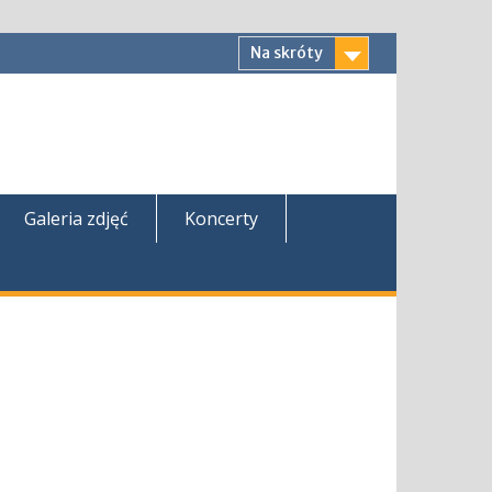
Na skróty
Galeria zdjęć
Koncerty