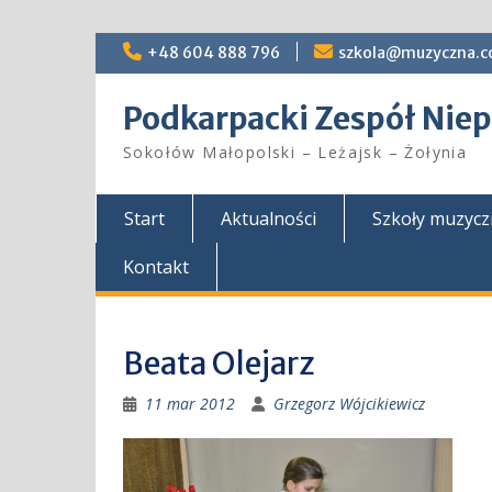
Skip
+48 604 888 796
szkola@muzyczna.c
to
content
Podkarpacki Zespół Ni
Sokołów Małopolski – Leżajsk – Żołynia
Start
Aktualności
Szkoły muzyc
Kontakt
Beata Olejarz
11 mar 2012
Grzegorz Wójcikiewicz