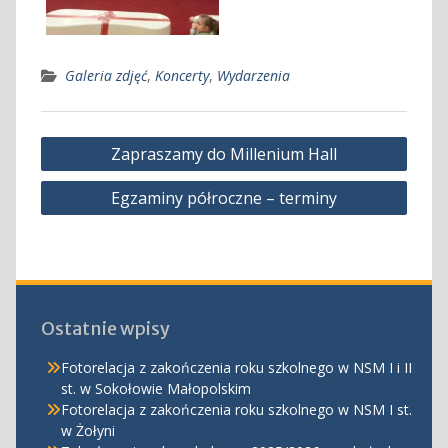
Galeria zdjęć
,
Koncerty
,
Wydarzenia
Nawigacja
Zapraszamy do Millenium Hall
wpisu
Egzaminy półroczne – terminy
Ostatnie wpisy
Fotorelacja z zakończenia roku szkolnego w NSM I i II
st. w Sokołowie Małopolskim
Fotorelacja z zakończenia roku szkolnego w NSM I st.
w Żołyni