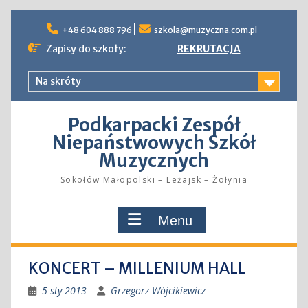
Skip
to
+48 604 888 796
szkola@muzyczna.com.pl
content
Zapisy do szkoły:
REKRUTACJA
Na skróty
Podkarpacki Zespół
Niepaństwowych Szkół
Muzycznych
Sokołów Małopolski – Leżajsk – Żołynia
Menu
KONCERT – MILLENIUM HALL
5 sty 2013
Grzegorz Wójcikiewicz