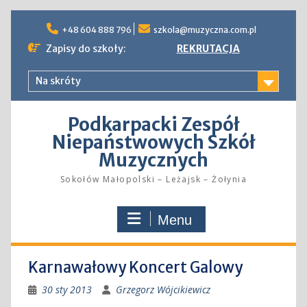
Skip
to
+48 604 888 796
szkola@muzyczna.com.pl
content
Zapisy do szkoły:
REKRUTACJA
Na skróty
Podkarpacki Zespół
Niepaństwowych Szkół
Muzycznych
Sokołów Małopolski – Leżajsk – Żołynia
Menu
Karnawałowy Koncert Galowy
30 sty 2013
Grzegorz Wójcikiewicz