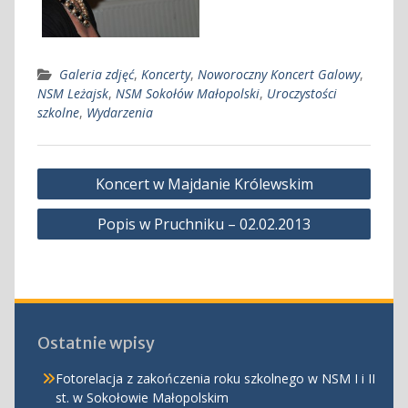
Galeria zdjęć
,
Koncerty
,
Noworoczny Koncert Galowy
,
NSM Leżajsk
,
NSM Sokołów Małopolski
,
Uroczystości
szkolne
,
Wydarzenia
Nawigacja
Koncert w Majdanie Królewskim
wpisu
Popis w Pruchniku – 02.02.2013
Ostatnie wpisy
Fotorelacja z zakończenia roku szkolnego w NSM I i II
st. w Sokołowie Małopolskim