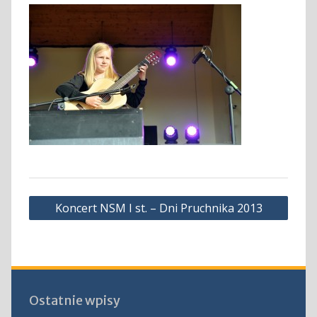
Nawigacja
Koncert NSM I st. – Dni Pruchnika 2013
wpisu
Ostatnie wpisy