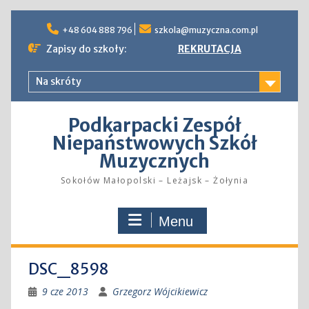
Skip
to
+48 604 888 796
szkola@muzyczna.com.pl
content
Zapisy do szkoły:
REKRUTACJA
Na skróty
Podkarpacki Zespół
Niepaństwowych Szkół
Muzycznych
Sokołów Małopolski – Leżajsk – Żołynia
Menu
DSC_8598
9 cze 2013
Grzegorz Wójcikiewicz