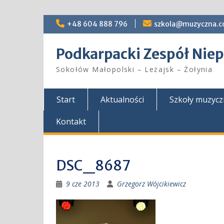
Skip
+48 604 888 796
szkola@muzyczna.c
to
content
Podkarpacki Zespół Ni
Sokołów Małopolski – Leżajsk – Żołynia
Start
Aktualności
Szkoły muzyc
Kontakt
DSC_8687
9 cze 2013
Grzegorz Wójcikiewicz