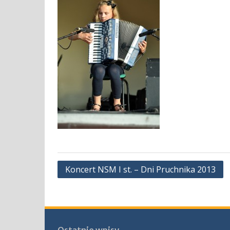
Nawigacja
Koncert NSM I st. – Dni Pruchnika 2013
wpisu