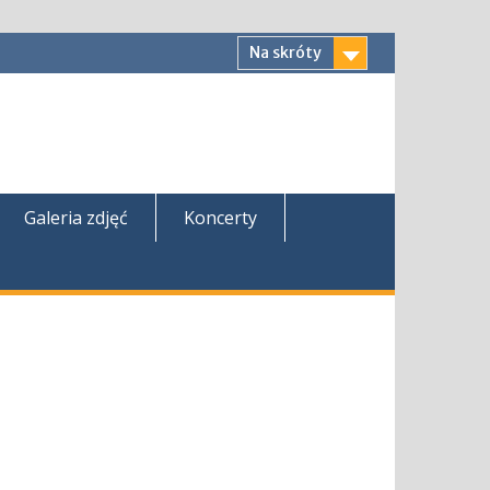
Na skróty
Galeria zdjęć
Koncerty