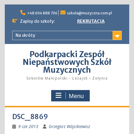
Skip
to
+48 604 888 796
szkola@muzyczna.com.pl
content
Zapisy do szkoły:
REKRUTACJA
Na skróty
Podkarpacki Zespół
Niepaństwowych Szkół
Muzycznych
Sokołów Małopolski – Leżajsk – Żołynia
Menu
DSC_8869
9 cze 2013
Grzegorz Wójcikiewicz