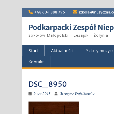
Skip
+48 604 888 796
szkola@muzyczna.c
to
content
Podkarpacki Zespół Ni
Sokołów Małopolski – Leżajsk – Żołynia
Start
Aktualności
Szkoły muzyc
Kontakt
DSC_8950
9 cze 2013
Grzegorz Wójcikiewicz