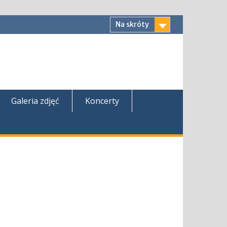
Na skróty
Galeria zdjęć
Koncerty