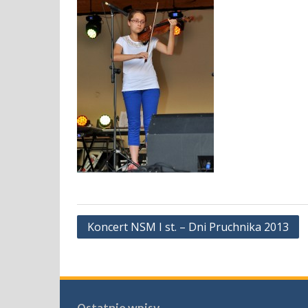
Nawigacja
Koncert NSM I st. – Dni Pruchnika 2013
wpisu