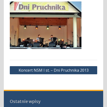
Nawigacja
Koncert NSM I st. – Dni Pruchnika 2013
wpisu
Ostatnie wpisy