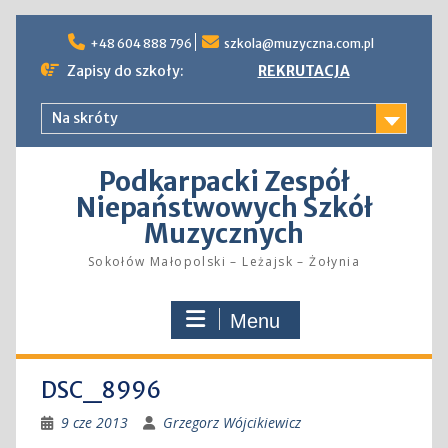
Skip
to
+48 604 888 796
szkola@muzyczna.com.pl
content
Zapisy do szkoły:
REKRUTACJA
Na skróty
Podkarpacki Zespół
Niepaństwowych Szkół
Muzycznych
Sokołów Małopolski – Leżajsk – Żołynia
Menu
DSC_8996
9 cze 2013
Grzegorz Wójcikiewicz