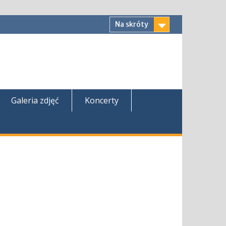
Na skróty
Galeria zdjęć
Koncerty