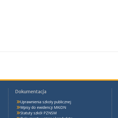
Dokumentacja
Uprawnienia szkoły publicznej
Wpisy do ewidencji MKiDN
Statuty szkół PZNSM