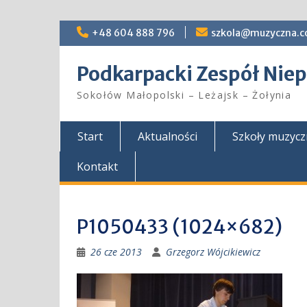
Skip
+48 604 888 796
szkola@muzyczna.c
to
content
Podkarpacki Zespół Ni
Sokołów Małopolski – Leżajsk – Żołynia
Start
Aktualności
Szkoły muzyc
Kontakt
P1050433 (1024×682)
26 cze 2013
Grzegorz Wójcikiewicz