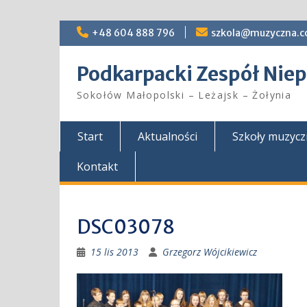
Skip
+48 604 888 796
szkola@muzyczna.c
to
content
Podkarpacki Zespół Ni
Sokołów Małopolski – Leżajsk – Żołynia
Start
Aktualności
Szkoły muzyc
Kontakt
DSC03078
15 lis 2013
Grzegorz Wójcikiewicz