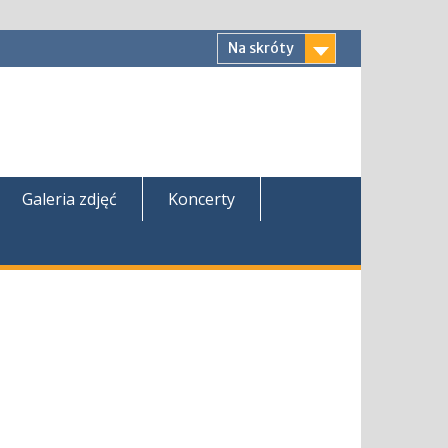
Na skróty
Galeria zdjęć
Koncerty