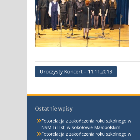
Nawigacja
Uroczysty Koncert – 11.11.2013
wpisu
Ostatnie wpisy
Fotorelacja z zakończenia roku szkolnego w
NSM I i II st. w Sokołowie Małopolskim
Fotorelacja z zakończenia roku szkolnego w