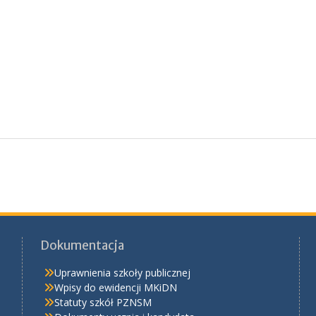
Dokumentacja
Uprawnienia szkoły publicznej
Wpisy do ewidencji MKiDN
Statuty szkół PZNSM