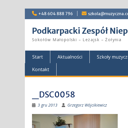
Skip
+48 604 888 796
szkola@muzyczna.c
to
content
Podkarpacki Zespół Ni
Sokołów Małopolski – Leżajsk – Żołynia
Start
Aktualności
Szkoły muzyc
Kontakt
_DSC0058
3 gru 2013
Grzegorz Wójcikiewicz