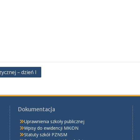
cznej – dzień I
Dokumentacja
Uprawnienia szkoły publicznej
Wpisy do ewidencji MKiDN
Statuty szkół PZNSM