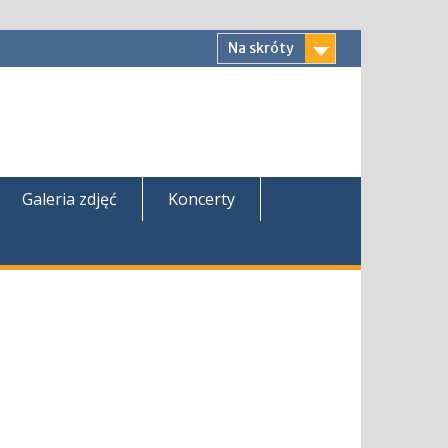
Na skróty
Galeria zdjęć
Koncerty