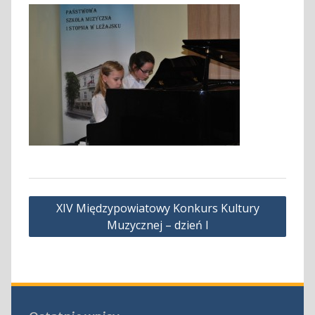
Nawigacja
XIV Międzypowiatowy Konkurs Kultury
wpisu
Muzycznej – dzień I