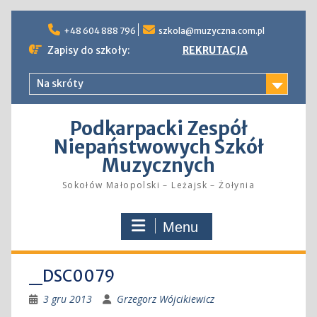
Skip
to
+48 604 888 796
szkola@muzyczna.com.pl
content
Zapisy do szkoły:
REKRUTACJA
Na skróty
Podkarpacki Zespół
Niepaństwowych Szkół
Muzycznych
Sokołów Małopolski – Leżajsk – Żołynia
Menu
_DSC0079
3 gru 2013
Grzegorz Wójcikiewicz