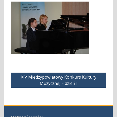
Nawigacja
XIV Międzypowiatowy Konkurs Kultury
wpisu
Muzycznej – dzień I