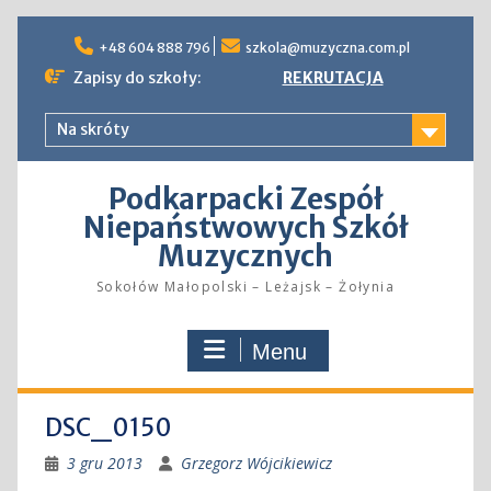
Skip
to
+48 604 888 796
szkola@muzyczna.com.pl
content
Zapisy do szkoły:
REKRUTACJA
Na skróty
Podkarpacki Zespół
Niepaństwowych Szkół
Muzycznych
Sokołów Małopolski – Leżajsk – Żołynia
Menu
DSC_0150
3 gru 2013
Grzegorz Wójcikiewicz