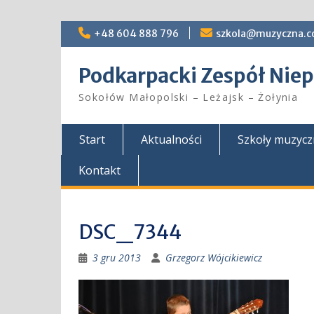
Skip
+48 604 888 796
szkola@muzyczna.c
to
content
Podkarpacki Zespół Ni
Sokołów Małopolski – Leżajsk – Żołynia
Start
Aktualności
Szkoły muzyc
Kontakt
DSC_7344
3 gru 2013
Grzegorz Wójcikiewicz