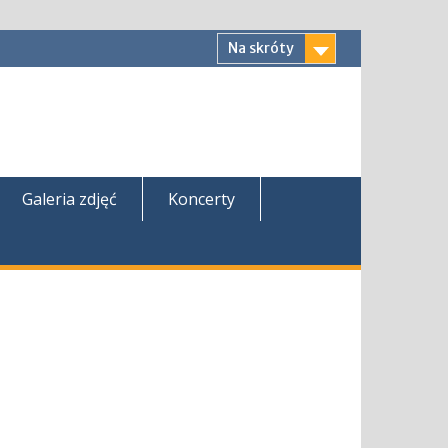
Na skróty
Galeria zdjęć
Koncerty