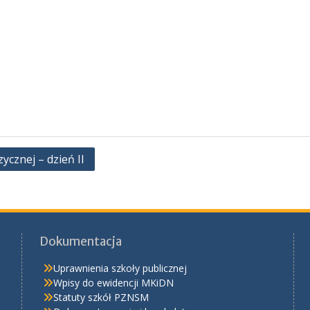
cznej – dzień II
Dokumentacja
Uprawnienia szkoły publicznej
Wpisy do ewidencji MKiDN
Statuty szkół PZNSM