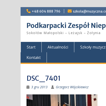
Skip
+48 604 888 796
szkola@muzyczna.c
to
content
Podkarpacki Zespół Ni
Sokołów Małopolski – Leżajsk – Żołynia
Start
Aktualności
Szkoły muzyc
Kontakt
DSC_7401
3 gru 2013
Grzegorz Wójcikiewicz