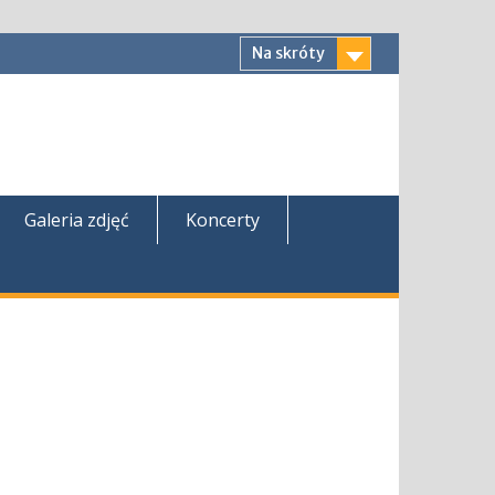
Na skróty
Galeria zdjęć
Koncerty