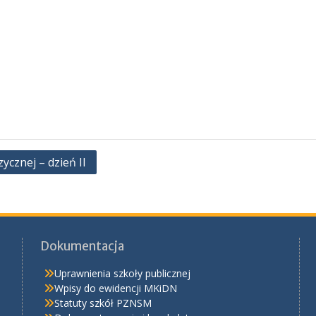
cznej – dzień II
Dokumentacja
Uprawnienia szkoły publicznej
Wpisy do ewidencji MKiDN
Statuty szkół PZNSM