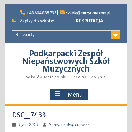
Skip
to
+48 604 888 796
szkola@muzyczna.com.pl
content
Zapisy do szkoły:
REKRUTACJA
Na skróty
Podkarpacki Zespół
Niepaństwowych Szkół
Muzycznych
Sokołów Małopolski – Leżajsk – Żołynia
Menu
DSC_7433
3 gru 2013
Grzegorz Wójcikiewicz