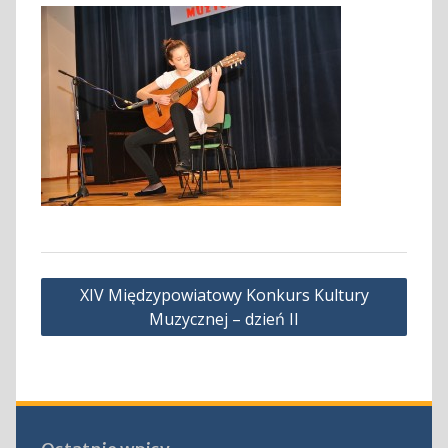
Nawigacja
XIV Międzypowiatowy Konkurs Kultury
wpisu
Muzycznej – dzień II