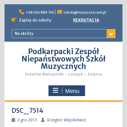
Skip
to
+48 604 888 796
szkola@muzyczna.com.pl
content
Zapisy do szkoły:
REKRUTACJA
Na skróty
Podkarpacki Zespół
Niepaństwowych Szkół
Muzycznych
Sokołów Małopolski – Leżajsk – Żołynia
Menu
DSC_7514
3 gru 2013
Grzegorz Wójcikiewicz