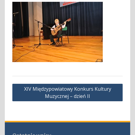
Nawigacja
XIV Międzypowiatowy Konkurs Kultury
wpisu
Muzycznej – dzień II