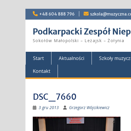
Skip
+48 604 888 796
szkola@muzyczna.c
to
content
Podkarpacki Zespół Ni
Sokołów Małopolski – Leżajsk – Żołynia
Start
Aktualności
Szkoły muzyc
Kontakt
DSC_7660
3 gru 2013
Grzegorz Wójcikiewicz