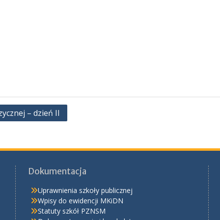
cznej – dzień II
Dokumentacja
Uprawnienia szkoły publicznej
Wpisy do ewidencji MKiDN
Statuty szkół PZNSM