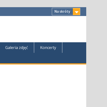
Na skróty
Galeria zdjęć
Koncerty